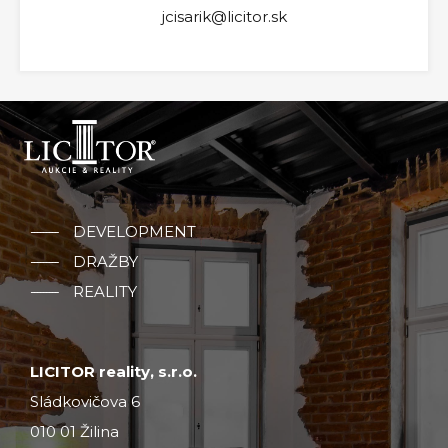
jcisarik@licitor.sk
DEVELOPMENT
DRAŽBY
REALITY
LICITOR reality, s.r.o.
Sládkovičova 6
010 01 Žilina